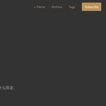
←
Home
Archive
Tags
Subscribe
什么痕迹。