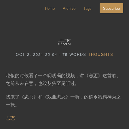
←
Home
Archive
Tags
Subscribe
忐忑
OCT 2, 2021 22:04 · 75 WORDS
THOUGHTS
吃饭的时候看了一个叨叨冯的视频，讲《忐忑》这首歌。
之前从未在意，也没从头至尾听过。
找来了《忐忑》和《戏曲忐忑》一听，的确令我精神为之
一振。
忐忑